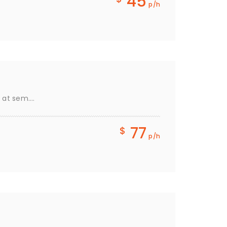
45
p/h
r at sem….
77
$
p/h