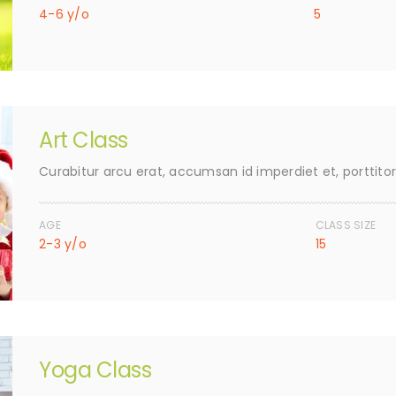
4-6 y/o
5
Art Class
Curabitur arcu erat, accumsan id imperdiet et, porttito
AGE
CLASS SIZE
2-3 y/o
15
Yoga Class